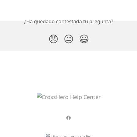
¿Ha quedado contestada tu pregunta?
😞
😐
😃
Funcionamos con Fin