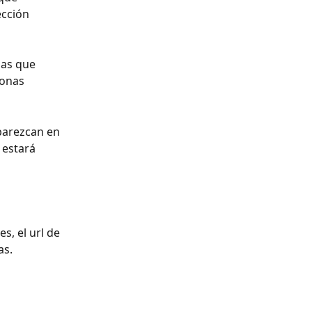
cción 
as que 
ionas 
parezcan en 
 estará 
s, el url de 
s. 