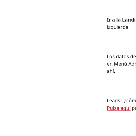
Ir a la Land
izquierda.
Los datos de
en Menú Admi
ahí.
Leads - ¿cóm
Pulsa aquí
 p