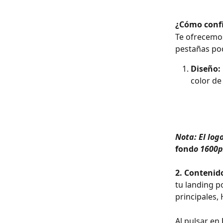
¿Cómo confi
Te ofrecemos
pestañas pod
Diseño:
color de 
Nota: El log
fond
o 1600p
2. Contenido
tu landing p
principales, 
Al pulsar en 