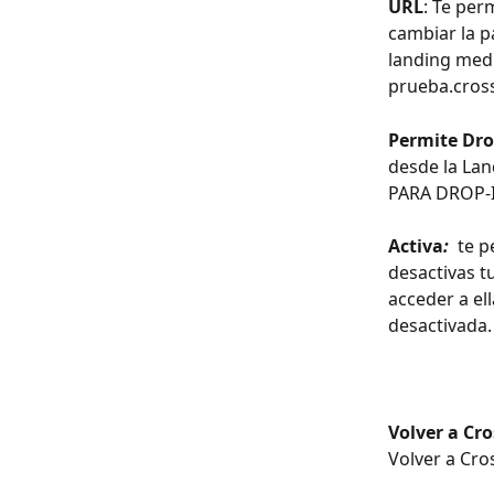
URL
: Te per
cambiar la p
landing medi
prueba.cross
Permite Dro
desde la Lan
PARA DROP-
Activa
:
 te p
desactivas t
acceder a el
desactivada.
Volver a Cr
Volver a Cro