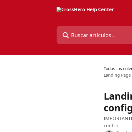
Ir al contenido principal
Buscar artículos...
Todas las cole
Landing Page 
Landi
confi
IMPORTANTE: 
centro.