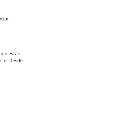
erior 
que están 
acer desde 