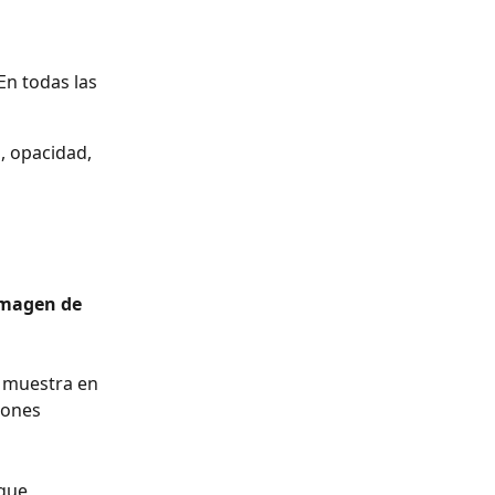
En todas las 
, opacidad, 
magen de 
 muestra en 
tones 
que 