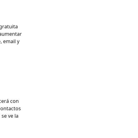
ratuita 
 aumentar 
 email y 
cerá con 
contactos 
se ve la 