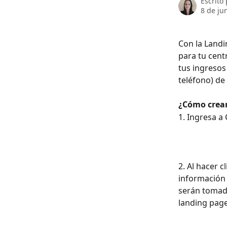
Escrito
8 de ju
Con la Landi
para tu cent
tus ingresos
teléfono) de
¿Cómo crear
1. Ingresa a
2. Al hacer c
información 
serán tomado
landing pag