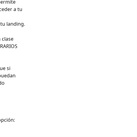
permite 
ceder a tu 
tu landing. 
 clase 
ORARIOS 
ue si 
 puedan 
do 
opción: 