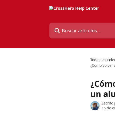
Ir al contenido principal
Buscar artículos...
Todas las cole
¿Cómo volver 
¿Cómo 
un al
Escrito
15 de e