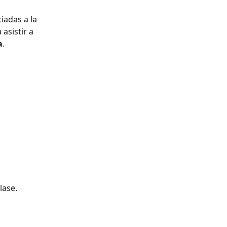
iadas a la 
asistir a 
a
.
lase.