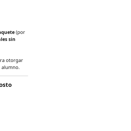
aquete
 (por 
les sin 
 
ara otorgar 
l alumno.
costo