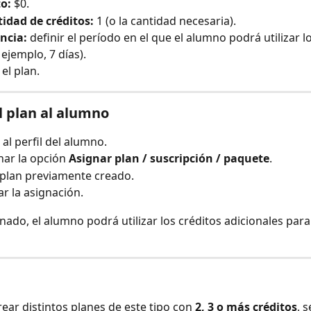
o:
 $0.
idad de créditos:
 1 (o la cantidad necesaria).
ncia:
 definir el período en el que el alumno podrá utilizar l
 ejemplo, 7 días).
el plan.
l plan al alumno
 al perfil del alumno.
nar la opción 
Asignar plan / suscripción / paquete
.
l plan previamente creado.
r la asignación.
nado, el alumno podrá utilizar los créditos adicionales para 
ear distintos planes de este tipo con 
2, 3 o más créditos
, 