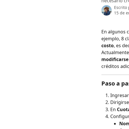
necesario cr
Escrito
15 de e
En algunos 
ejemplo, 8 c
costo
, es de
Actualmente,
modificarse
créditos adi
Paso a pa
Ingresar
Dirigirse
En 
Cuot
Configur
Nom