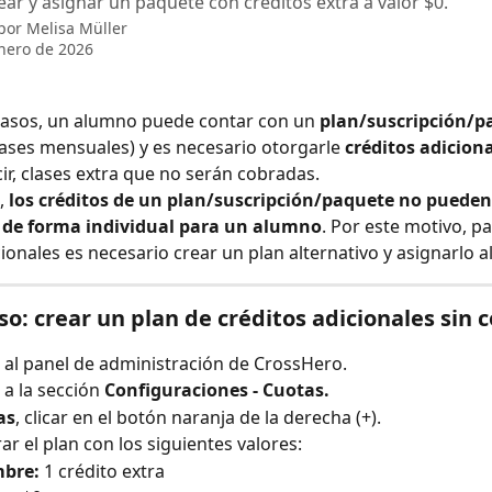
ear y asignar un paquete con créditos extra a valor $0.
 por
Melisa Müller
nero de 2026
casos, un alumno puede contar con un 
plan/suscripción/p
lases mensuales) y es necesario otorgarle 
créditos adiciona
cir, clases extra que no serán cobradas.
 
los créditos de un plan/suscripción/paquete no pueden
 de forma individual para un alumno
. Por este motivo, p
cionales es necesario crear un plan alternativo y asignarlo a
so: crear un plan de créditos adicionales sin 
 al panel de administración de CrossHero.
 a la sección 
Configuraciones - Cuotas. 
as
, clicar en el botón naranja de la derecha (+).
ar el plan con los siguientes valores:
bre:
 1 crédito extra